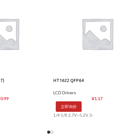
7)
HT1622 QFP64
LCD Drivers
¥
0.99
¥
1.17
立即询价
2
1/4 1/8 2.7V~5.2V 3-