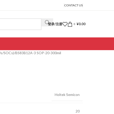
CONTACT US
登录/注册
¥
0.00
0
Us/SOCs)
BS83B12A-3 SOP-20-300mil
Holtek Semicon
20