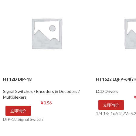
HT12D DIP-18
HT1622 LQFP-64(7×
Signal Switches / Encoders & Decoders /
LCD Drivers
Multiplexers
¥
0.56
立即询价
立即询价
1/4 1/8 1uA 2.7V~5.
DIP-18 Signal Switch