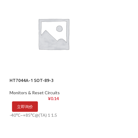
HT7044A-1 SOT-89-3
HT7150-1 SOT-8
Monitors & Reset Circuits
Linear Voltage Re
¥
0.14
立即询价
立即询价
-40℃~+85℃@(TA) 1 1.5
-40℃~+85℃@(Ta)