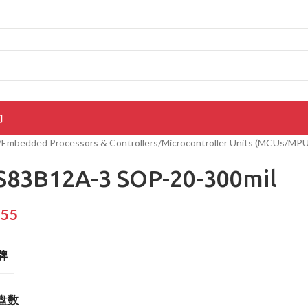
们
Embedded Processors & Controllers
Microcontroller Units (MCUs/MP
S83B12A-3 SOP-20-300mil
.55
牌
盘数