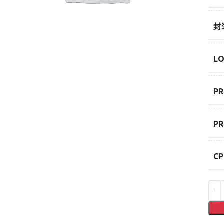
封
LO
P
PR
CP