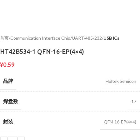
首页
Communication Interface Chip/UART/485/232
USB ICs
HT42B534-1 QFN-16-EP(4×4)
¥
0.59
品牌
Holtek Semicon
焊盘数
17
封装
QFN-16-EP(4×4)