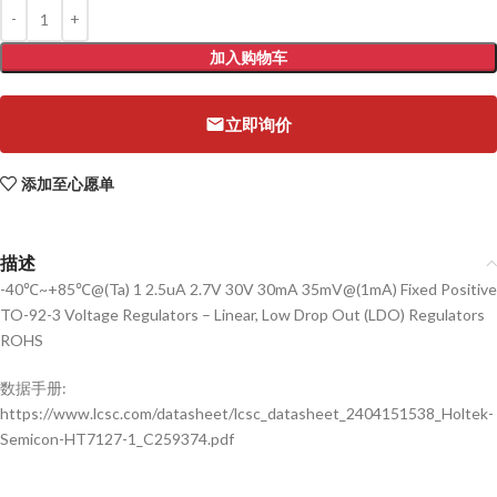
加入购物车
立即询价
添加至心愿单
描述
-40℃~+85℃@(Ta) 1 2.5uA 2.7V 30V 30mA 35mV@(1mA) Fixed Positive
TO-92-3 Voltage Regulators – Linear, Low Drop Out (LDO) Regulators
ROHS
数据手册:
https://www.lcsc.com/datasheet/lcsc_datasheet_2404151538_Holtek-
Semicon-HT7127-1_C259374.pdf