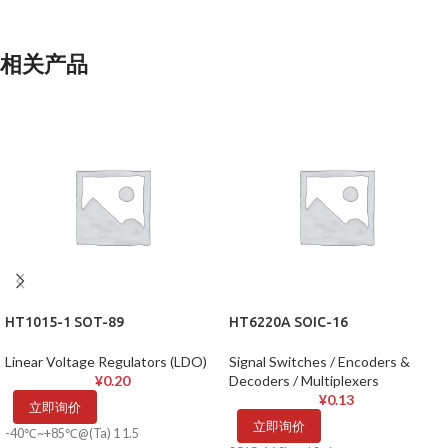
相关产品
HT1015-1 SOT-89
HT6220A SOIC-16
Linear Voltage Regulators (LDO)
Signal Switches / Encoders &
¥
0.20
Decoders / Multiplexers
¥
0.13
立即询价
立即询价
-40℃~+85℃@(Ta) 1 1.5