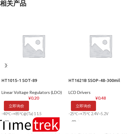
相关产品
HT1015-1 SOT-89
HT1621B SSOP-48-300mil
Linear Voltage Regulators (LDO)
LCD Drivers
¥
0.20
¥
0.48
立即询价
立即询价
-40℃~+85℃@(Ta) 1 1.5
-25℃~+75℃ 2.4V~5.2V