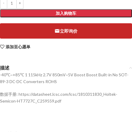
加入购物车
立即询价
添加至心愿单
描述
-40℃~+85℃ 1 115kHz 2.7V 850mV~5V Boost Boost Built-in No SOT-
89-3 DC-DC Converters ROHS
数据手册: https://datasheet.lcsc.com/lcsc/1810311830_Holtek-
Semicon-HT7727C_C259559.pdf