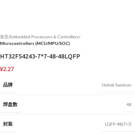
首页
Embedded Processors & Controllers
Microcontrollers (MCU/MPU/SOC)
HT32F54243-7*7-48-48LQFP
¥
2.27
品牌
Holtek Semicon
焊盘数
48
封装
LQFP-48(7×7)